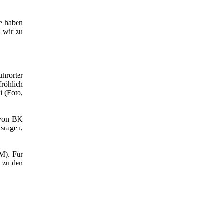
e haben
 wir zu
hrorter
fröhlich
 (Foto,
 von BK
sragen,
M). Für
 zu den