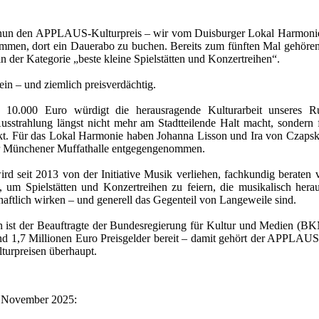
es nun den APPLAUS-Kulturpreis – wir vom Duisburger Lokal Harmoni
ommen, dort ein Dauerabo zu buchen. Bereits zum fünften Mal gehören
in der Kategorie „beste kleine Spielstätten und Konzertreihen“.
fein – und ziemlich preisverdächtig.
10.000 Euro würdigt die herausragende Kulturarbeit unseres Ru
usstrahlung längst nicht mehr am Stadtteilende Halt macht, sondern 
t. Für das Lokal Harmonie haben Johanna Lisson und Ira von Czapski
der Münchener Muffathalle entgegengenommen.
seit 2013 von der Initiative Musik verliehen, fachkundig beraten
m Spielstätten und Konzertreihen zu feiern, die musikalisch herau
chaftlich wirken – und generell das Gegenteil von Langeweile sind.
 ist der Beauftragte der Bundesregierung für Kultur und Medien (BK
nd 1,7 Millionen Euro Preisgelder bereit – damit gehört der APPLAUS
turpreisen überhaupt.
. November 2025: