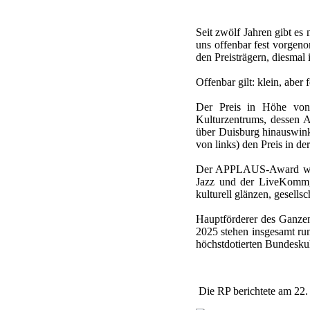
Seit zwölf Jahren gibt 
uns offenbar fest vorgen
den Preisträgern, diesmal 
Offenbar gilt: klein, aber 
Der Preis in Höhe von 
Kulturzentrums, dessen A
über Duisburg hinauswink
von links) den Preis in 
Der APPLAUS-Award wird 
Jazz und der LiveKomm, u
kulturell glänzen, gesells
Hauptförderer des Ganzen
2025 stehen insgesamt ru
höchstdotierten Bundeskul
Die RP berichtete am 22