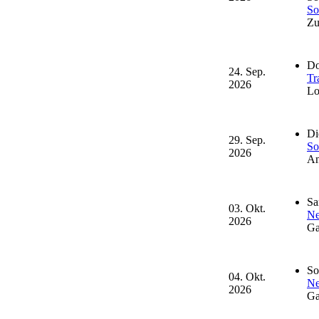
So
Zu
Do
24. Sep.
Tr
2026
Lo
Di
29. Sep.
So
2026
An
Sa
03. Okt.
Ne
2026
Ga
So
04. Okt.
Ne
2026
Ga