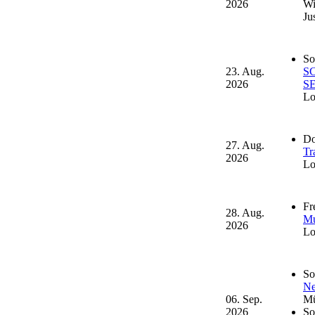
2026
Wi
Ju
So
23. Aug.
SC
2026
SE
Lo
Do
27. Aug.
Tr
2026
Lo
Fr
28. Aug.
Mu
2026
Lo
So
Ne
06. Sep.
Mü
2026
So