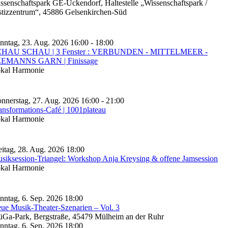
ssenschaftspark GE-Ückendorf, Haltestelle „Wissenschaftspark /
stizzentrum“, 45886 Gelsenkirchen-Süd
nntag, 23. Aug. 2026 16:00 - 18:00
HAU SCHAU | 3 Fenster : VERBUNDEN - MITTELMEER -
EMANNS GARN | Finissage
kal Harmonie
nnerstag, 27. Aug. 2026 16:00 - 21:00
ansformations-Café | 1001plateau
kal Harmonie
eitag, 28. Aug. 2026 18:00
siksession-Triangel: Workshop Anja Kreysing & offene Jamsession
kal Harmonie
nntag, 6. Sep. 2026 18:00
ue Musik-Theater-Szenarien – Vol. 3
Ga-Park, Bergstraße, 45479 Mülheim an der Ruhr
nntag, 6. Sep. 2026 18:00