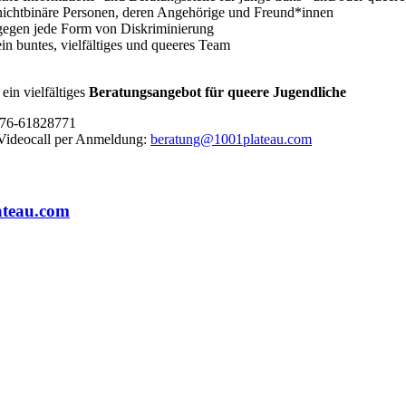
nichtbinäre Personen, deren Angehörige und Freund*innen
gegen jede Form von Diskriminierung
ein buntes, vielfältiges und queeres Team
ein vielfältiges
Beratungsangebot für queere Jugendliche
0176-61828771
Videocall per Anmeldung:
beratung@1001plateau.com
ateau.com