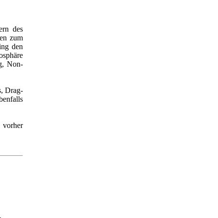
ern des
nen zum
sing den
osphäre
g, Non-
s, Drag-
benfalls
 vorher
,