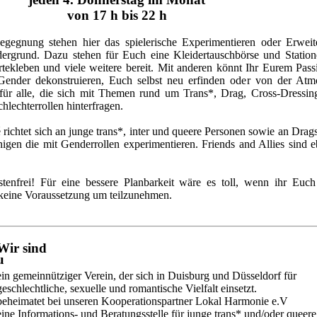
von 17 h bis 22 h
egnung stehen hier das spielerische Experimentieren oder Erweit
ergrund. Dazu stehen für Euch eine Kleidertauschbörse und Statio
rtekleben und viele weitere bereit. Mit anderen könnt Ihr Eurem Pas
 Gender dekonstruieren, Euch selbst neu erfinden oder von der Atm
n für alle, die sich mit Themen rund um Trans*, Drag, Cross-Dressin
hlechterrollen hinterfragen.
richtet sich an junge trans*, inter und queere Personen sowie an Drag
enigen die mit Genderrollen experimentieren. Friends and Allies sind e
stenfrei! Für eine bessere Planbarkeit wäre es toll, wenn ihr Euch
 keine Voraussetzung um teilzunehmen.
Wir sind
ein gemeinnütziger Verein, der sich in Duisburg und Düsseldorf für
geschlechtliche, sexuelle und romantische Vielfalt einsetzt.
beheimatet bei unseren Kooperationspartner Lokal Harmonie e.V
eine Informations- und Beratungsstelle für junge trans* und/oder queere