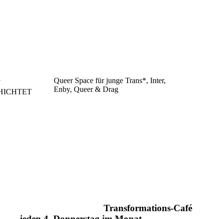
Queer Space für junge Trans*, Inter,
Enby, Queer & Drag
Transformations-Café
jeden 4. Donnerstag im Monat